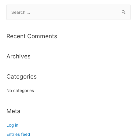
S
e
a
r
Recent Comments
c
h
Archives
f
o
r
Categories
:
No categories
Meta
Log in
Entries feed