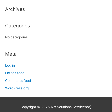
h
Archives
f
o
r
Categories
:
No categories
Meta
Log in
Entries feed
Comments feed
WordPress.org
Copyright © 2026
Nix Solutions Service
hor]